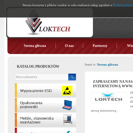
Strona korzysta z plików cookie w celu realizacji usług zgodnie z
Polityką dotyc
Strona główna
O nas
Partnerzy
Wiz
Jesteś w:
Strona główna
KATALOG PRODUKTÓW
ZAPRASZAMY NA NAS
INTERNETOWĄ WWW.
Ob
zo
dl
za
stroną internetową.