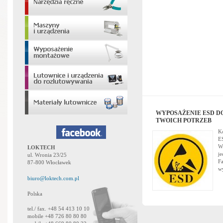
WYPOSAŻENIE ESD D
TWOICH POTRZEB
K
E
Ws
LOKTECH
je
ul. Wronia 23/25
Fa
87-800 Włocławek
w
biuro@loktech.com.pl
Polska
tel./ fax. +48 54 413 10 10
mobile +48 726 80 80 80